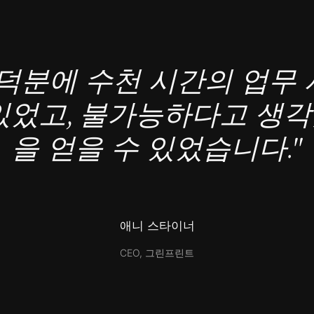
 덕분에 수천 시간의 업무 
있었고, 불가능하다고 생
을 얻을 수 있었습니다."
애니 스타이너
CEO, 그린프린트