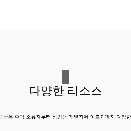
다양한 리소스
품군은 주택 소유자부터 상업용 개발자에 이르기까지 다양한