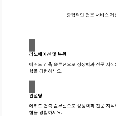
종합적인 전문 서비스 제
리노베이션 및 복원
에뛰드 건축 솔루션으로 상상력과 전문 지식
합을 경험하세요.
컨설팅
에뛰드 건축 솔루션으로 상상력과 전문 지식
합을 경험하세요.