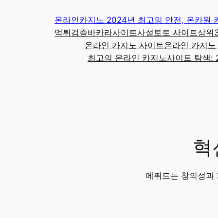
온라인카지노 2024년 최고의 안전, 온카원
먹튀검증
바카라사이트
사설토토 사이트
상위
온라인 카지노 사이트
온라인 카지노
최고의 온라인 카지노사이트 탐색: 
혁
에뛰드는 창의성과 