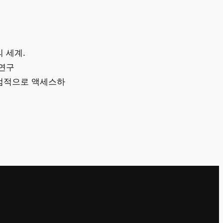
 세계.
 연구
점적으로 액세스하