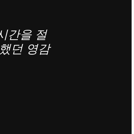
시간을 절
각했던 영감