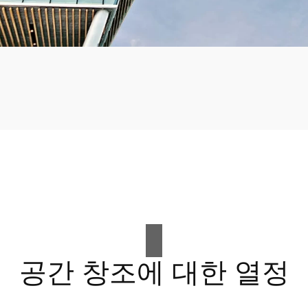
공간 창조에 대한 열정